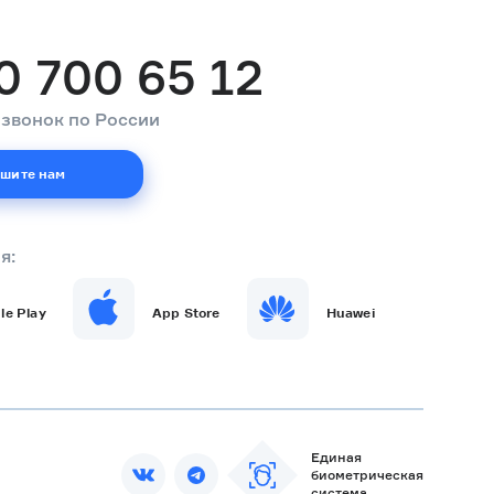
0 700 65 12
звонок по России
шите нам
я:
le Play
App Store
Huawei
Единая
биометрическая
система