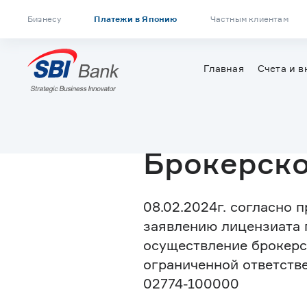
Перейти
Navbar
к
Бизнесу
Платежи в Японию
Частным клиентам
основному
содержанию
top
Main
Главная
Счета и 
menu
menu
Брокерско
08.02.2024г. согласно 
заявлению лицензиата 
осуществление брокерс
ограниченной ответстве
02774-100000