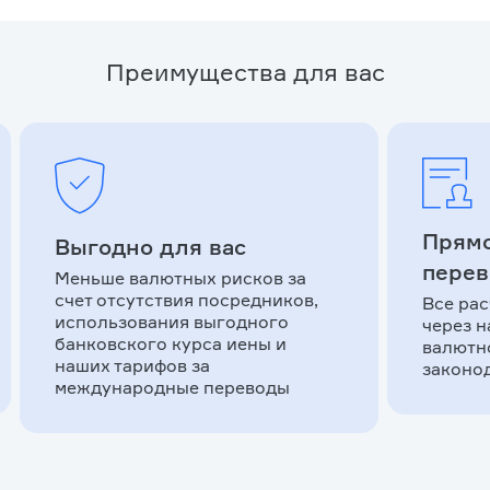
Преимущества для вас
Прям
Выгодно для вас
перев
Меньше валютных рисков за
счет отсутствия посредников,
Все ра
использования выгодного
через н
банковского курса иены и
валютн
наших тарифов за
законод
международные переводы