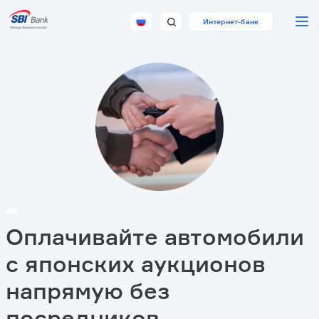
Перейти
к
Интернет-банк
основному
содержанию
Оплачивайте автомобили
с японских аукционов
напрямую без
посредников